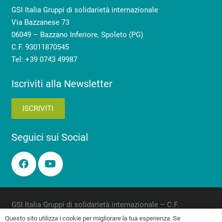
GSI Italia Gruppi di solidarietà internazionale
Via Bazzanese 73
06049 – Bazzano Inferiore, Spoleto (PG)
C.F. 93011870545
Tel: +39 0743 49987
Iscriviti alla Newsletter
ISCRIVITI
Seguici sui Social
GSI Italia Gruppi di solidarietà internazionale – C.F.
93011870545
Questo sito utilizza i cookie per migliorare la tua esperienza. Se